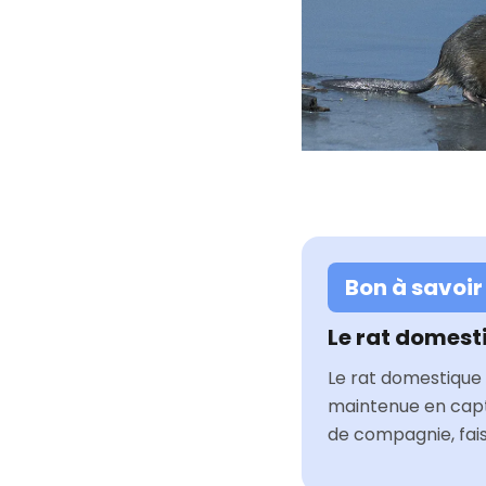
Bon à savoir
Le rat domest
Le rat domestique 
maintenue en capti
de compagnie, fai