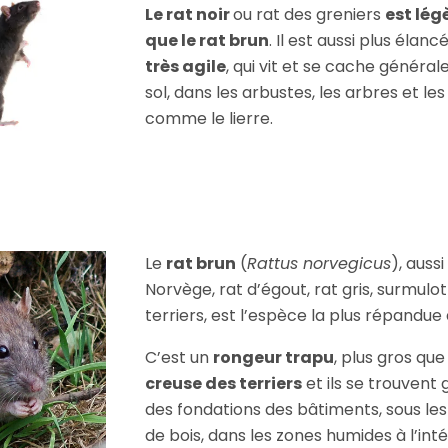
Le rat noir
ou rat des greniers
est lég
que le rat brun
. Il est aussi plus élanc
très agile
, qui vit et se cache génér
sol, dans les arbustes, les arbres et l
comme le lierre.
Le
rat brun
(
Rattus norvegicus
), auss
Norvège, rat d’égout, rat gris, surmulo
terriers, est l’espèce la plus répandu
C’est un
rongeur trapu
, plus gros que 
creuse des terriers
et ils se trouvent
des fondations des bâtiments, sous les
de bois, dans les zones humides à l’int