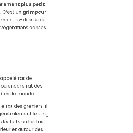
èrement plus petit
é. C’est un
grimpeur
alement au-dessus du
es végétations denses
i appelé rat de
t ou encore rat des
e dans le monde.
le rat des greniers. Il
 généralement le long
 déchets ou les tas
érieur et autour des