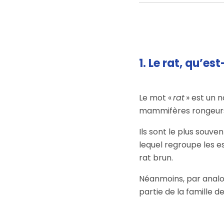
1. Le rat, qu’es
Le mot «
rat
» est un 
mammifères rongeurs 
Ils sont le plus souve
lequel regroupe les 
rat brun.
Néanmoins, par analog
partie de la famille d