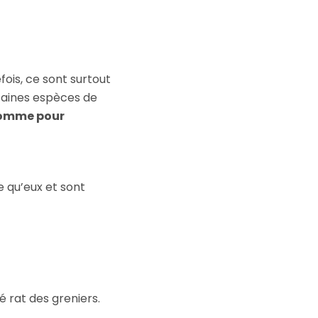
ois, ce sont surtout
rtaines espèces de
homme pour
 qu’eux et sont
lé rat des greniers.