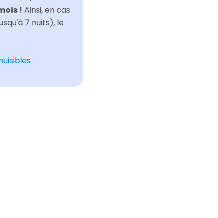
mois !
Ainsi, en cas
squ'à 7 nuits), le
nuisibles