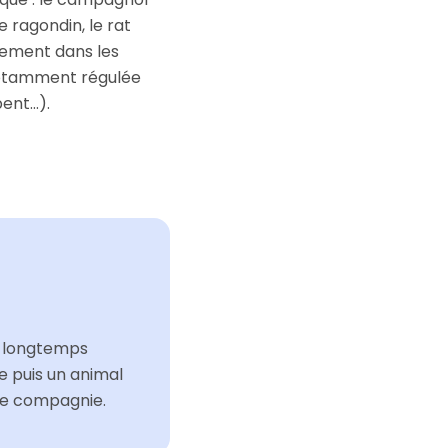
 ragondin, le rat
lement dans les
 notamment régulée
pent…).
is longtemps
e puis un animal
 de compagnie.