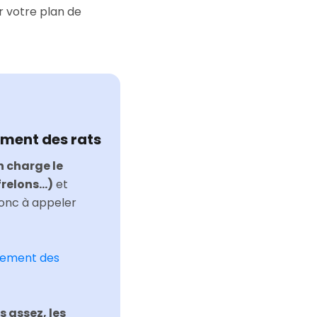
r votre plan de
ement des rats
n charge le
elons...)
et
donc à appeler
itement des
 assez, les