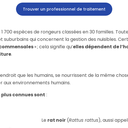
Trouver un professionnel de traitement
 700 espèces de rongeurs classées en 30 familles. Toutef
et suburbains qui concernent la gestion des nuisibles. Ce
commensales
» ; cela signifie qu’
elles dépendent de l’
iture
.
endroit que les humains, se nourrissent de la même chose
er aux environnements humains.
s plus connues sont
:
Le
rat noir
(
Rattus rattus
), aussi appe