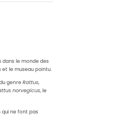
es dans le monde des
 et le museau pointu.
, du genre
Rattus
,
attus norvegicus
, le
 qui ne font pas