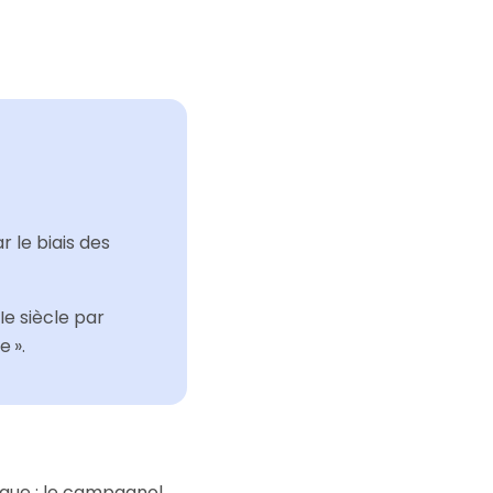
r le biais des
Ie siècle par
e ».
 que : le campagnol