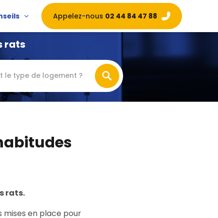
Appelez-nous
02 44 84 47 88
nseils
 rats
t le type de logement ?
s habitudes
s rats.
ons mises en place pour