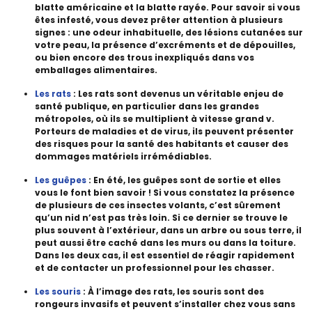
blatte américaine et la blatte rayée. Pour savoir si vous
êtes infesté, vous devez prêter attention à plusieurs
signes : une odeur inhabituelle, des lésions cutanées sur
votre peau, la présence d’excréments et de dépouilles,
ou bien encore des trous inexpliqués dans vos
emballages alimentaires.
Les rats
: Les rats sont devenus un véritable enjeu de
santé publique, en particulier dans les grandes
métropoles, où ils se multiplient à vitesse grand v.
Porteurs de maladies et de virus, ils peuvent présenter
des risques pour la santé des habitants et causer des
dommages matériels irrémédiables.
Les guêpes
: En été, les guêpes sont de sortie et elles
vous le font bien savoir ! Si vous constatez la présence
de plusieurs de ces insectes volants, c’est sûrement
qu’un nid n’est pas très loin. Si ce dernier se trouve le
plus souvent à l’extérieur, dans un arbre ou sous terre, il
peut aussi être caché dans les murs ou dans la toiture.
Dans les deux cas, il est essentiel de réagir rapidement
et de contacter un professionnel pour les chasser.
Les souris
: À l’image des rats, les souris sont des
rongeurs invasifs et peuvent s’installer chez vous sans