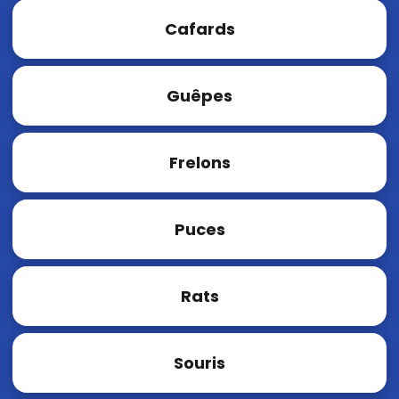
Cafards
Guêpes
Frelons
Puces
Rats
Souris