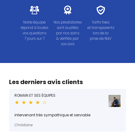
Notre équipe
Nos prestataires
Tarifs fixes
répond à toutes
sont audités
et transparents
vos questions
par nos soins
lors de la
7 jours sur 7
& vérifiés par
prise de RdV
vos avis
Les derniers avis clients
ROMAIN ET SES ÉQUIPES
★ ★ ★ ★ ☆
intervenant très sympathique et serviable
Christiane