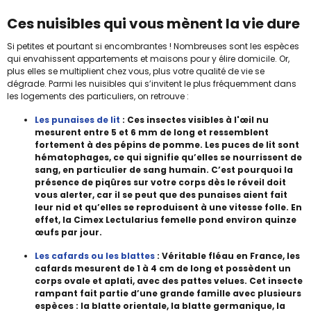
Ces nuisibles qui vous mènent la vie dure
Si petites et pourtant si encombrantes ! Nombreuses sont les espèces
qui envahissent appartements et maisons pour y élire domicile. Or,
plus elles se multiplient chez vous, plus votre qualité de vie se
dégrade. Parmi les nuisibles qui s’invitent le plus fréquemment dans
les logements des particuliers, on retrouve :
Les punaises de lit
: Ces insectes visibles à l'œil nu
mesurent entre 5 et 6 mm de long et ressemblent
fortement à des pépins de pomme. Les puces de lit sont
hématophages, ce qui signifie qu’elles se nourrissent de
sang, en particulier de sang humain. C’est pourquoi la
présence de piqûres sur votre corps dès le réveil doit
vous alerter, car il se peut que des punaises aient fait
leur nid et qu’elles se reproduisent à une vitesse folle. En
effet, la Cimex Lectularius femelle pond environ quinze
œufs par jour.
Les cafards ou les blattes
: Véritable fléau en France, les
cafards mesurent de 1 à 4 cm de long et possèdent un
corps ovale et aplati, avec des pattes velues. Cet insecte
rampant fait partie d’une grande famille avec plusieurs
espèces : la blatte orientale, la blatte germanique, la