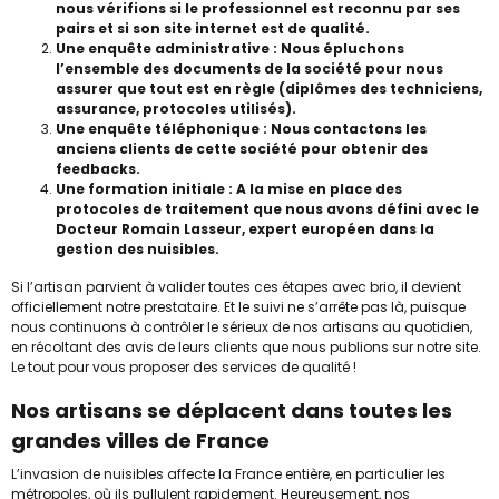
nous vérifions si le professionnel est reconnu par ses
pairs et si son site internet est de qualité.
Une enquête administrative : Nous épluchons
l’ensemble des documents de la société pour nous
assurer que tout est en règle (diplômes des techniciens,
assurance, protocoles utilisés).
Une enquête téléphonique : Nous contactons les
anciens clients de cette société pour obtenir des
feedbacks.
Une formation initiale : A la mise en place des
protocoles de traitement que nous avons défini avec le
Docteur Romain Lasseur, expert européen dans la
gestion des nuisibles.
Si l’artisan parvient à valider toutes ces étapes avec brio, il devient
officiellement notre prestataire. Et le suivi ne s’arrête pas là, puisque
nous continuons à contrôler le sérieux de nos artisans au quotidien,
en récoltant des avis de leurs clients que nous publions sur notre site.
Le tout pour vous proposer des services de qualité !
Nos artisans se déplacent dans toutes les
grandes villes de France
L’invasion de nuisibles affecte la France entière, en particulier les
métropoles, où ils pullulent rapidement. Heureusement, nos