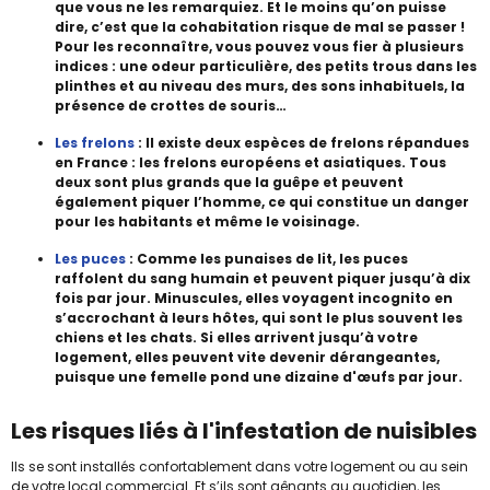
que vous ne les remarquiez. Et le moins qu’on puisse
dire, c’est que la cohabitation risque de mal se passer !
Pour les reconnaître, vous pouvez vous fier à plusieurs
indices : une odeur particulière, des petits trous dans les
plinthes et au niveau des murs, des sons inhabituels, la
présence de crottes de souris…
Les frelons
: Il existe deux espèces de frelons répandues
en France : les frelons européens et asiatiques. Tous
deux sont plus grands que la guêpe et peuvent
également piquer l’homme, ce qui constitue un danger
pour les habitants et même le voisinage.
Les puces
: Comme les punaises de lit, les puces
raffolent du sang humain et peuvent piquer jusqu’à dix
fois par jour. Minuscules, elles voyagent incognito en
s’accrochant à leurs hôtes, qui sont le plus souvent les
chiens et les chats. Si elles arrivent jusqu’à votre
logement, elles peuvent vite devenir dérangeantes,
puisque une femelle pond une dizaine d'œufs par jour.
Les risques liés à l'infestation de nuisibles
Ils se sont installés confortablement dans votre logement ou au sein
de votre local commercial. Et s’ils sont gênants au quotidien, les