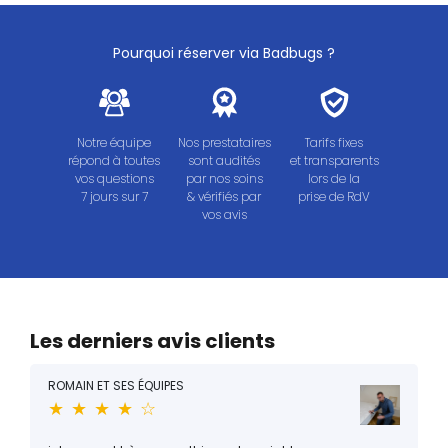
Pourquoi réserver via Badbugs ?
Notre équipe
Nos prestataires
Tarifs fixes
répond à toutes
sont audités
et transparents
vos questions
par nos soins
lors de la
7 jours sur 7
& vérifiés par
prise de RdV
vos avis
Les derniers avis clients
ROMAIN ET SES ÉQUIPES
★ ★ ★ ★ ☆