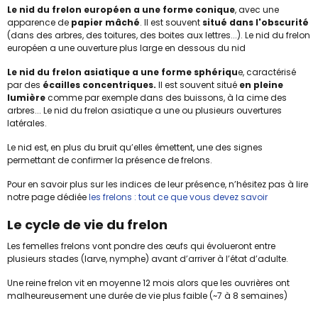
Le nid du frelon européen a une forme conique
, avec une
apparence de
papier mâché
. Il est souvent
situé dans l'obscurité
(dans des arbres, des toitures, des boites aux lettres...). Le nid du frelon
européen a une ouverture plus large en dessous du nid
Le nid du frelon asiatique a une forme sphériqu
e, caractérisé
par des
écailles concentriques.
Il est souvent situé
en pleine
lumière
comme par exemple dans des buissons, à la cime des
arbres... Le nid du frelon asiatique a une ou plusieurs ouvertures
latérales.
Le nid est, en plus du bruit qu’elles émettent, une des signes
permettant de confirmer la présence de frelons.
Pour en savoir plus sur les indices de leur présence, n’hésitez pas à lire
notre page dédiée
les frelons : tout ce que vous devez savoir
Le cycle de vie du frelon
Les femelles frelons vont pondre des œufs qui évolueront entre
plusieurs stades (larve, nymphe) avant d’arriver à l’état d’adulte.
Une reine frelon vit en moyenne 12 mois alors que les ouvrières ont
malheureusement une durée de vie plus faible (~7 à 8 semaines)