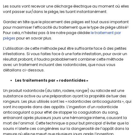
Les souris vont recevoir une décharge électrique au moment où elles
vont passer sur/dans le piège, les tuant instantanément.
Gardez en tête que le placement des pièges est tout aussi important
pour maximiser l’efficacité du traitement que le type de piège utilisé !
Pour cela, n’hésitez pas à lire notre page dédiée
le traitement par
pièges
pour en savoir plus.
L’utilisation de cette méthode peut être suffisante face à des petites
infestations. Si vous faites face à une forte infestation, pour avoir un
résultat probant, il faudra probablement combiner cette méthode
avec un traitement incluant des rodonticides, que nous vous
détaillons ci-dessous.
Les traitements par « rodonticides »
Un produit rodonticide (du latin, rodere, ronger) ou raticide est une
substance active ou une préparation ayant la propriété de tuer des
rongeurs. Les plus utilisés sont les « rodonticides anticoagulants », qui
sont incorporés dans des appâts. L’ingestion d’un rodonticide
anticoagulant a pour effet de stopper la coagulation du sang,
entrainant après plusieurs jours une hémorragie interne, causant la
mort de l’animal. Cette technique a pour but principal d’éviter que la
souris n’alerte ces congénères sur la dangerosité de l’appât dans la
mesure où elle ne meurt que plusieurs jours après l’ingestion,