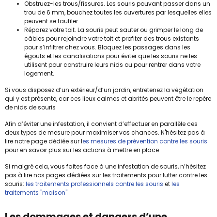
Obstruez-les trous/fissures. Les souris pouvant passer dans un
trou de 6 mm, bouchez toutes les ouvertures par lesquelles elles
peuvent se faufiler.
Réparez votre toit. La souris peut sauter ou grimper le long de
câbles pour rejoindre votre toit et profiter des trous existants
pour s’infiltrer chez vous. Bloquez les passages dans les
égouts et les canalisations pour éviter que les souris ne les
utilisent pour construire leurs nids ou pour rentrer dans votre
logement.
Si vous disposez d’un extérieur/d’un jardin, entretenez la végétation
qui y est présente, car ces lieux calmes et abrités peuvent être le repère
de nids de souris
Afin d’éviter une infestation, il convient d’effectuer en parallèle ces
deux types de mesure pour maximiser vos chances. N'hésitez pas à
lire notre page dédiée sur l
es mesures de prévention contre les souris
pour en savoir plus sur les actions à mettre en place
Si malgré cela, vous faites face à une infestation de souris, n’hésitez
pas à lire nos pages dédiées sur les traitements pour lutter contre les
souris:
les traitements professionnels contre les souris
et
les
traitements "maison"
Les dommages et dangers d’une