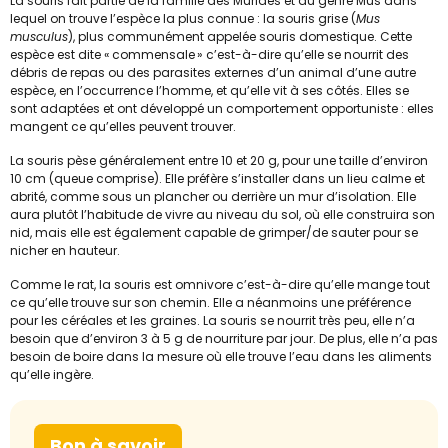
La souris fait partie de la famille des Muridés et du genre Mus dans
lequel on trouve l’espèce la plus connue : la souris grise (
Mus
musculus
), plus communément appelée souris domestique. Cette
espèce est dite « commensale » c’est-à-dire qu’elle se nourrit des
débris de repas ou des parasites externes d’un animal d’une autre
espèce, en l’occurrence l’homme, et qu’elle vit à ses côtés. Elles se
sont adaptées et ont développé un comportement opportuniste : elles
mangent ce qu’elles peuvent trouver.
La souris pèse généralement entre 10 et 20 g, pour une taille d’environ
10 cm (queue comprise). Elle préfère s’installer dans un lieu calme et
abrité, comme sous un plancher ou derrière un mur d’isolation. Elle
aura plutôt l’habitude de vivre au niveau du sol, où elle construira son
nid, mais elle est également capable de grimper/de sauter pour se
nicher en hauteur.
Comme le rat, la souris est omnivore c’est-à-dire qu’elle mange tout
ce qu’elle trouve sur son chemin. Elle a néanmoins une préférence
pour les céréales et les graines. La souris se nourrit très peu, elle n’a
besoin que d’environ 3 à 5 g de nourriture par jour. De plus, elle n’a pas
besoin de boire dans la mesure où elle trouve l’eau dans les aliments
qu’elle ingère.
Bon à savoir