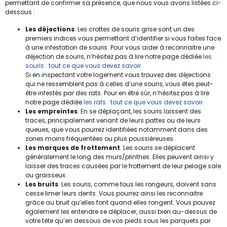
permettant de confirmer sa présence, que nous vous avons listées ci-
dessous :
Les déjections
. Les crottes de souris grise sont un des
premiers indices vous permettant d’identifier si vous faites face
à une infestation de souris. Pour vous aider à reconnaitre une
déjection de souris, n’hésitez pas à lire notre page dédiée
les
souris : tout ce que vous devez savoir
.
Si en inspectant votre logement vous trouvez des déjections
qui ne ressemblent pas à celles d’une souris, vous êtes peut-
être infestés par des rats. Pour en être sûr, n’hésitez pas à lire
notre page dédiée
les rats : tout ce que vous devez savoir
.
Les empreintes
. En se déplaçant, les souris laissent des
traces, principalement venant de leurs pattes ou de leurs
queues, que vous pourrez identifiées notamment dans des
zones moins fréquentées ou plus poussiéreuses.
Les marques de frottement
. Les souris se déplacent
généralement le long des murs/plinthes. Elles peuvent ainsi y
laisser des traces causées par le frottement de leur pelage sale
ou graisseux.
Les bruits
. Les souris, comme tous les rongeurs, doivent sans
cesse limer leurs dents. Vous pourrez ainsi les reconnaitre
grâce au bruit qu’elles font quand elles rongent. Vous pouvez
également les entendre se déplacer, aussi bien au-dessus de
votre tête qu’en dessous de vos pieds sous les parquets par