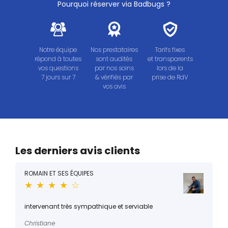
Pourquoi réserver via Badbugs ?
Notre équipe
Nos prestataires
Tarifs fixes
répond à toutes
sont audités
et transparents
vos questions
par nos soins
lors de la
7 jours sur 7
& vérifiés par
prise de RdV
vos avis
Les derniers avis clients
ROMAIN ET SES ÉQUIPES
★ ★ ★ ★ ☆
intervenant très sympathique et serviable
Christiane