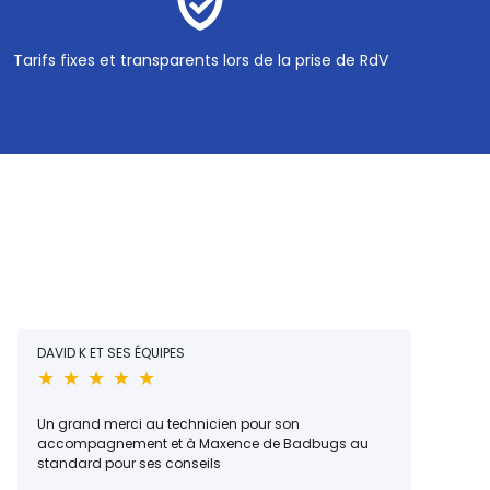
Tarifs fixes et transparents lors de la prise de RdV
DAVID K ET SES ÉQUIPES
★ ★ ★ ★ ★
Un grand merci au technicien pour son
accompagnement et à Maxence de Badbugs au
standard pour ses conseils