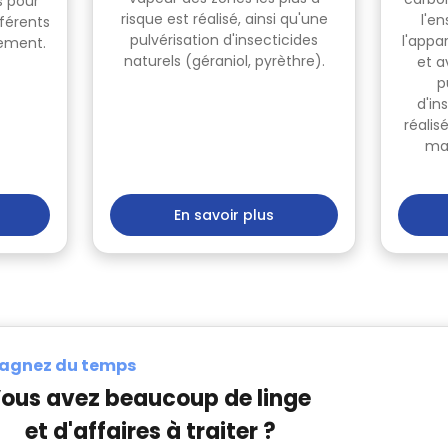
s pour
risque est réalisé, ainsi qu'une
l'e
fférents
pulvérisation d'insecticides
l'app
pement.
naturels (géraniol, pyrèthre).
et a
p
d'in
réalis
max
En savoir plus
agnez du temps
ous avez beaucoup de linge
et d'affaires à traiter ?