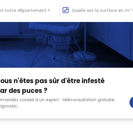
st votre département ?
Quelle est la surface en m² 
ous n'êtes pas sûr d'être infesté
ar des puces ?
mandez conseil à un expert : téléconsultation gratuite,
agnostic...