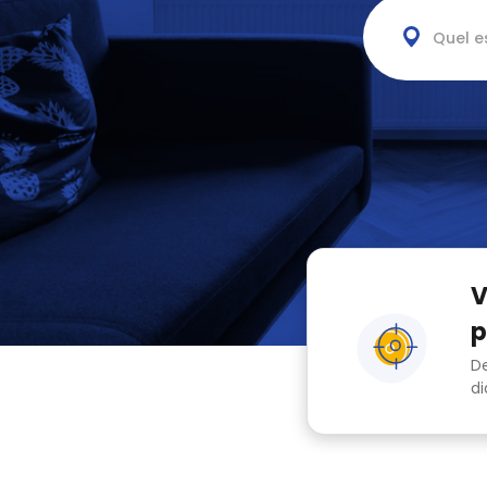
Quel e
V
p
De
di