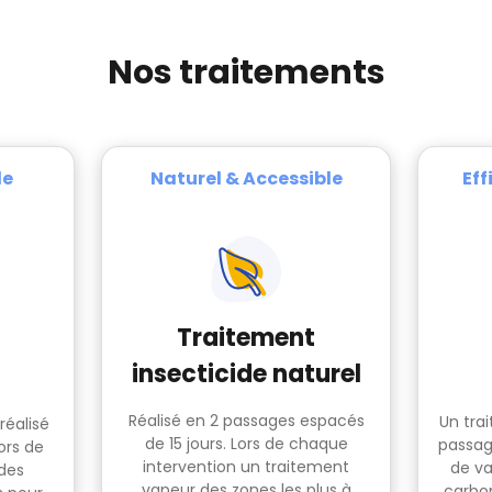
Nos traitements
le
Naturel & Accessible
Ef
Traitement
insecticide naturel
Réalisé en 2 passages espacés
Un tra
 réalisé
de 15 jours. Lors de chaque
passag
ors de
intervention un traitement
de va
des
vapeur des zones les plus à
carbo