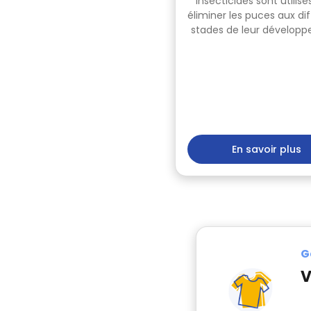
insecticides sont utilisé
éliminer les puces aux di
stades de leur dévelop
En savoir plus
G
V