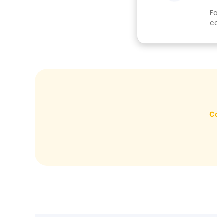
Fa
co
Co