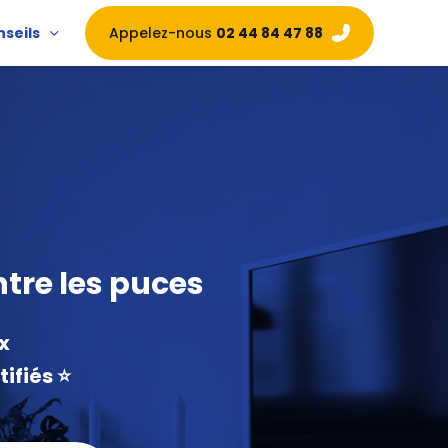
Appelez-nous
02 44 84 47 88
nseils
tre les puces
x
fiés ⭐️