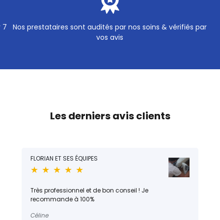
r 7
Nos prestataires sont audités par nos soins & vérifiés par
vos avis
Les derniers avis clients
FLORIAN ET SES ÉQUIPES
★ ★ ★ ★ ★
Très professionnel et de bon conseil ! Je
recommande à 100%
Céline