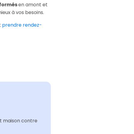
t formés
en amont et
ieux à vos besoins.
t
prendre rendez-
nt maison contre