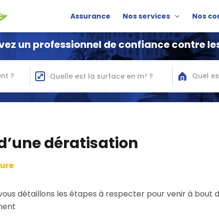
Assurance
Nos services
Nos co
vez un professionnel de confiance contre les
nt ?
Quel es
 d’une dératisation
ture
vous détaillons les étapes à respecter pour venir à bout d
ment