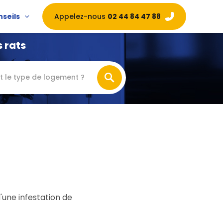
Appelez-nous
02 44 84 47 88
nseils
 rats
t le type de logement ?
'une infestation de