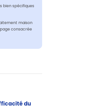
s bien spécifiques
 traitement maison
re page consacrée
fficacité du