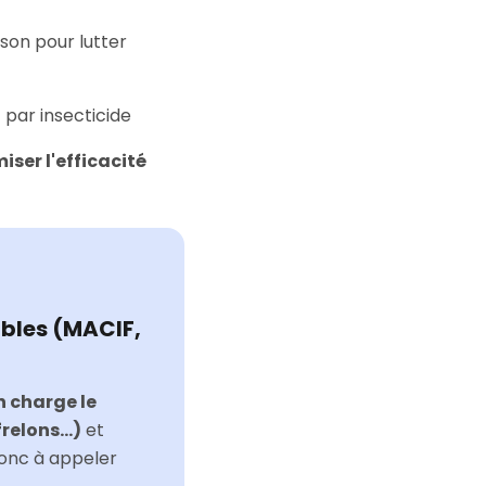
son pour lutter
 par insecticide
ser l'efficacité
ibles (MACIF,
n charge le
elons...)
et
donc à appeler