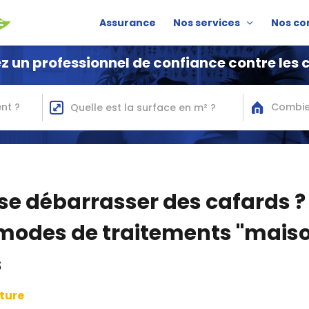
Assurance
Nos services
Nos co
z un professionnel de confiance contre les 
nt ?
Combie
 débarrasser des cafards ?
 modes de traitements "maiso
s
cture