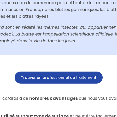
ls vendus dans le commerce permettent de lutter contre
ommunes en France, i. e les blattes germaniques, les blat
les et les blattes rayées.
ard sont en réalité les mêmes insectes, qui appartiennent
odea). La blatte est l’appellation scientifique officielle,
mployé dans la vie de tous les jours.
Trouver un professionnel de traitement
nti-cafards a de
nombreux avantages
que nous vous avo
 utilisé sur tout type de surface
et peut être facilement