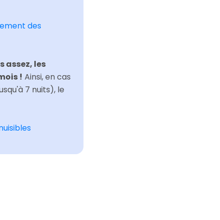
itement des
 assez, les
mois !
Ainsi, en cas
squ'à 7 nuits), le
nuisibles