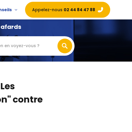
Appelez-nous
02 44 84 47 88
nseils
cafards
n en voyez-vous ?
 Les
n" contre