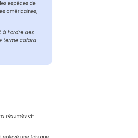
 les espèces de
tes américaines,
 à l’ordre des
 le terme cafard
ns résumés ci-
 enlevé une fois que