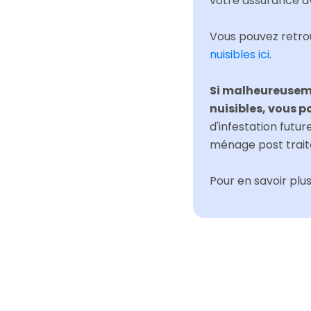
votre assurance av
Vous pouvez retrou
nuisibles ici
.
Si malheureuseme
nuisibles, vous 
d'infestation futur
ménage post traite
Pour en savoir plu