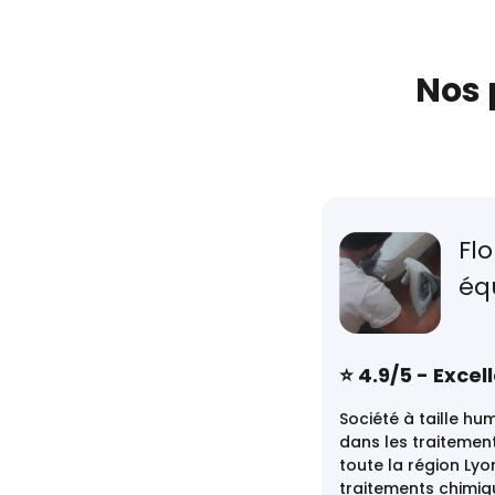
Nos 
Flo
éq
⭐️ 4.9/5 - Excel
Société à taille hu
dans les traitement
toute la région Lyo
traitements chimiqu