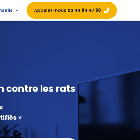
Appelez-nous
02 44 84 47 88
nseils
 contre les rats
x
fiés ⭐️