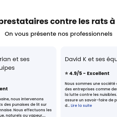
prestataires contre les rats à
On vous présente nos professionnels
rian et ses
David K et ses éq
uipes
⭐️ 4.9/5 - Excellent
Nous sommes une société 
lent
des entreprises comme des
la lutte contre les nuisible
maine, nous intervenons
assure un savoir-faire de p
s des punaises de lit sur
d...
Lire la suite
nnaise. Nous effectuons les
e, naturels ou vapeur,...