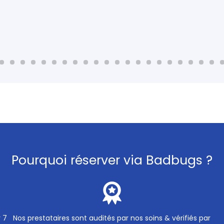
Pourquoi réserver via Badbugs ?
r 7
Nos prestataires sont audités par nos soins & vérifiés par