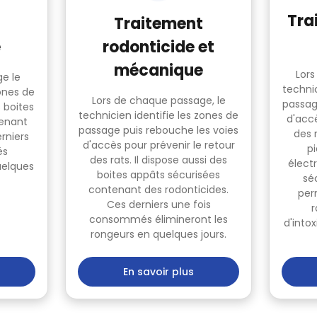
Tra
Traitement
e
rodonticide et
mécanique
Lors
e le
technic
zones de
Lors de chaque passage, le
passag
 boites
technicien identifie les zones de
d'accè
tenant
passage puis rebouche les voies
des r
rniers
d'accès pour prévenir le retour
p
és
des rats. Il dispose aussi des
élect
uelques
boites appâts sécurisées
sé
contenant des rodonticides.
per
Ces derniers une fois
r
consommés élimineront les
d'into
rongeurs en quelques jours.
En savoir plus