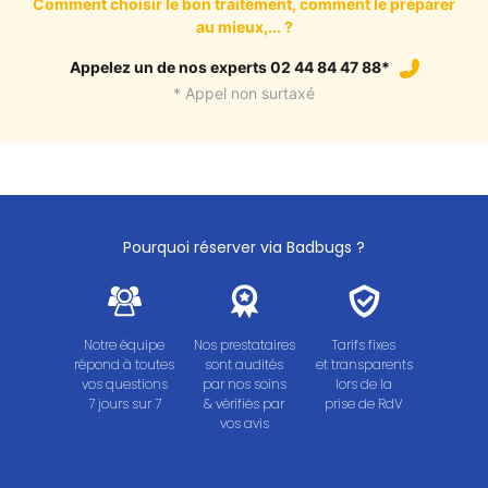
Comment choisir le bon traitement, comment le préparer
au mieux,... ?
Appelez un de nos experts 02 44 84 47 88*
* Appel non surtaxé
Pourquoi réserver via Badbugs ?
Notre équipe
Nos prestataires
Tarifs fixes
répond à toutes
sont audités
et transparents
vos questions
par nos soins
lors de la
7 jours sur 7
& vérifiés par
prise de RdV
vos avis