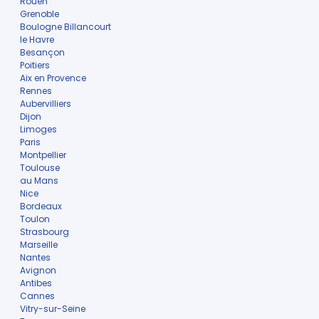
Rouen
Grenoble
Boulogne Billancourt
le Havre
Besançon
Poitiers
Aix en Provence
Rennes
Aubervilliers
Dijon
Limoges
Paris
Montpellier
Toulouse
au Mans
Nice
Bordeaux
Toulon
Strasbourg
Marseille
Nantes
Avignon
Antibes
Cannes
Vitry-sur-Seine