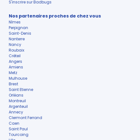
S'inscrire sur Badbugs
Nos partenaires proches de chez vous
Nîmes
Perpignan
Saint-Denis
Nanterre
Nancy
Roubaix
Créteil
Angers
Amiens
Metz
Mulhouse
Brest
Saint Etienne
Orléans
Montreuil
Argenteuil
Annecy
Clermont Ferrand
Caen
Saint Paul
Tourcoing