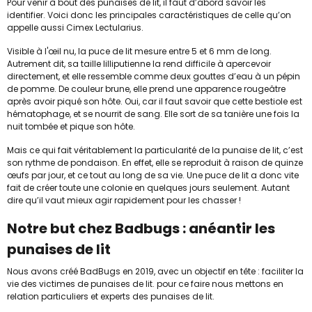
Pour venir à bout des punaises de lit, il faut d’abord savoir les
identifier. Voici donc les principales caractéristiques de celle qu’on
appelle aussi Cimex Lectularius.
Visible à l'œil nu, la puce de lit mesure entre 5 et 6 mm de long.
Autrement dit, sa taille lilliputienne la rend difficile à apercevoir
directement, et elle ressemble comme deux gouttes d’eau à un pépin
de pomme. De couleur brune, elle prend une apparence rougeâtre
après avoir piqué son hôte. Oui, car il faut savoir que cette bestiole est
hématophage, et se nourrit de sang. Elle sort de sa tanière une fois la
nuit tombée et pique son hôte.
Mais ce qui fait véritablement la particularité de la punaise de lit, c’est
son rythme de pondaison. En effet, elle se reproduit à raison de quinze
œufs par jour, et ce tout au long de sa vie. Une puce de lit a donc vite
fait de créer toute une colonie en quelques jours seulement. Autant
dire qu’il vaut mieux agir rapidement pour les chasser !
Notre but chez Badbugs : anéantir les
punaises de lit
Nous avons créé BadBugs en 2019, avec un objectif en tête : faciliter la
vie des victimes de punaises de lit. pour ce faire nous mettons en
relation particuliers et experts des punaises de lit.