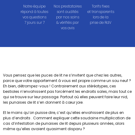
Notre équipe
Nos prestataires
Tarifs fixes
répond à toutes
sont audités
et transparents
vos questions
par nos soins
lors de la
7 jours sur 7
& vérifiés par
prise de RdV
vos avis
Vous pensez que les puces de lit ne s’invitent que chez les autres,
parce que votre appartement à vous est propre comme un sou neuf ?
Eh bien, détrompez-vous ! Contrairement aux stéréotypes, ces
bestioles n’envahissent pas forcément les endroits sales, mais tout ce
qui se trouve sur leur passage. Partout où elles peuvent faire leur nid,
les punaises de lit s’en donnent à cœur joie.
Et le moins qu’on puisse dire, c’est qu’elles envahissent de plus en
plus d’endroits . Comment expliquer cette soudaine multiplication de
cas d’infestation de punaises de lit depuis plusieurs années, alors
même qu’elles avaient quasiment disparu ?