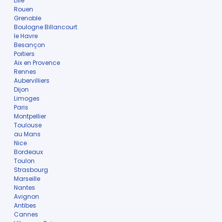
Lille
Rouen
Grenoble
Boulogne Billancourt
le Havre
Besançon
Poitiers
Aix en Provence
Rennes
Aubervilliers
Dijon
Limoges
Paris
Montpellier
Toulouse
au Mans
Nice
Bordeaux
Toulon
Strasbourg
Marseille
Nantes
Avignon
Antibes
Cannes