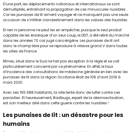
D’une part, les déplacements nationaux et internationaux se sont
démultipliés, entraînant la propagation de ces minuscules nuisibles .
Car les punaises de lit aiment voyager et ne manquent pas une seule
occasion de s’infiltrer clandestinement dans les valises des touristes.
Et rien ni personne ne peut les en empêcher, puisque le seul produit
capable de les éradiquer d’un seul coup, le DDT, a été retiré du marché
dans les années 70 car jugé cancérigène. Les punaises de lit ont
donc le champ libre pour se reproduire à vitesse grand V dans toutes
les villes de France.
Nîmes, situé dans le Sud ne fait pas exception à la règle et se voit
particulièrement concerné par ce phénomène. En effet, le taux
d’incidence des consultations de médecine générale en lien avec les
punaises de lit dans la région Occitanie était de 106 d’avril 2019 à
mars 2020.
Avec ses 155 488 habitants, la ville tente donc de lutter contre ces
parasites. Et heureusement, Badbugs, expert de la désinsectisation,
est son meilleur allié dans cette guerre contre les nuisibles !
Les punaises de lit : un désastre pour les
humains