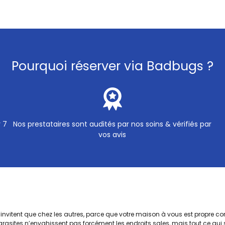
Pourquoi réserver via Badbugs ?
r 7
Nos prestataires sont audités par nos soins & vérifiés par
vos avis
s’invitent que chez les autres, parce que votre maison à vous est propre 
arasites n’envahissent pas forcément les endroits sales, mais tout ce qui 