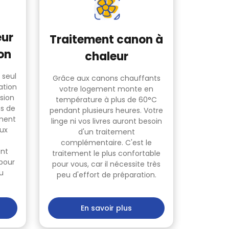
eur
Traitement canon à
on
chaleur
 seul
Grâce aux canons chauffants
ation
votre logement monte en
sion
température à plus de 60°C
ns de
pendant plusieurs heures. Votre
ment
linge ni vos livres auront besoin
eux
d'un traitement
complémentaire. C'est le
ont
traitement le plus confortable
 pour
pour vous, car il nécessite très
du
peu d'effort de préparation.
En savoir plus