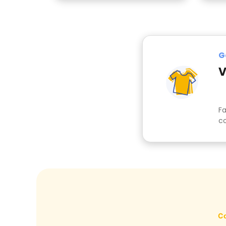
G
V
Fa
co
Co