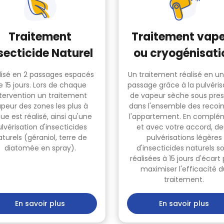
Traitement vap
Traitement
ou cryogénisati
secticide Naturel
Un traitement réalisé en un
lisé en 2 passages espacés
passage grâce à la pulvéris
e 15 jours. Lors de chaque
de vapeur sèche sous pres
ntervention un traitement
dans l'ensemble des recoi
peur des zones les plus à
l'appartement. En complé
que est réalisé, ainsi qu'une
et avec votre accord, d
lvérisation d'insecticides
pulvérisations légères
turels (géraniol, terre de
d'insecticides naturels s
diatomée en spray).
réalisées à 15 jours d'écart
maximiser l'efficacité 
traitement.
En savoir plus
En savoir plus