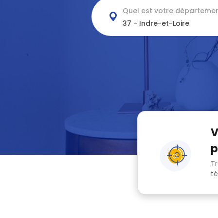
Quel est votre départemen
37 - Indre-et-Loire
V
p
Tr
té