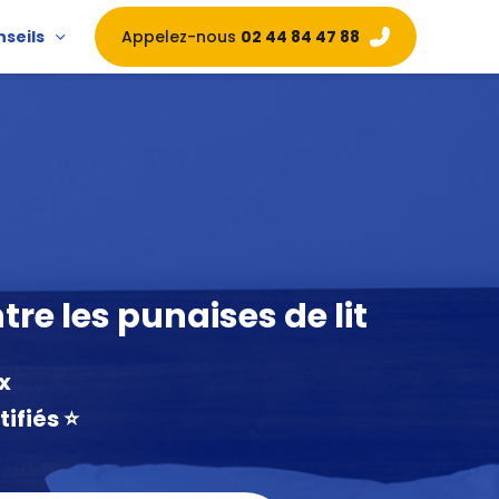
Appelez-nous
02 44 84 47 88
nseils
re les punaises de lit
x
fiés ⭐️