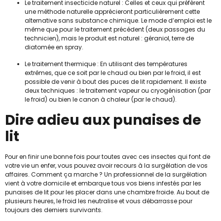
Le traitement insecticide naturel : Celles et ceux qui préfèrent
une méthode naturelle apprécieront particulièrement cette
alternative sans substance chimique. Le mode d’emploi est le
même que pour le traitement précédent (deux passages du
technicien), mais le produit est naturel : géraniol, terre de
diatomée en spray.
Le traitement thermique : En utilisant des températures
extrêmes, que ce soit par le chaud ou bien par le froid, il est
possible de venir à bout des puces de lit rapidement. Il existe
deux techniques : le traitement vapeur ou cryogénisation (par
le froid) ou bien le canon à chaleur (par le chaud).
Dire adieu aux punaises de
lit
Pour en finir une bonne fois pour toutes avec ces insectes qui font de
votre vie un enfer, vous pouvez avoir recours à la surgélation de vos
affaires. Comment ça marche ? Un professionnel de la surgélation
vient à votre domicile et embarque tous vos biens infestés par les
punaises de lit pour les placer dans une chambre froide. Au bout de
plusieurs heures, le froid les neutralise et vous débarrasse pour
toujours des derniers survivants.