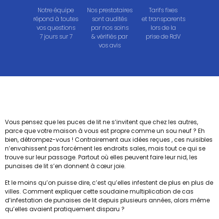
Notre équipe
Nos prestataires
Tarifs fixes
répond à toutes
sont audités
et transparents
vos questions
par nos soins
lors de la
7 jours sur 7
& vérifiés par
prise de RdV
vos avis
Vous pensez que les puces de lit ne s’invitent que chez les autres,
parce que votre maison à vous est propre comme un sou neuf ? Eh
bien, détrompez-vous ! Contrairement aux idées reçues , ces nuisibles
n’envahissent pas forcément les endroits sales, mais tout ce qui se
trouve sur leur passage. Partout où elles peuvent faire leur nid, les
punaises de lit s’en donnent à cœur joie.
Et le moins qu’on puisse dire, c’est qu’elles infestent de plus en plus de
villes. Comment expliquer cette soudaine multiplication de cas
d’infestation de punaises de lit depuis plusieurs années, alors même
qu’elles avaient pratiquement disparu ?