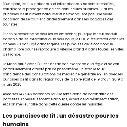
D’une part, les flux nationaux et internationaux se sont intensifiés ,
entraînant la propagation de ces minuscules nuisibles . Car les
punaises de lit aiment barouder et ne manquent pas une seule
occasion de se faufiler clandestinement dans les bagages des
touristes.
Et rien ni personne ne peut les en empêcher, puisque le seul produit
capable de les exterminer d’un seul coup, le DDT, a été interdit dans les
années 70 car jugé cancérigène. Les punaises de lit ont donc le
champ libre pour se reproduire à vitesse grand V dans toutes les villes
de France.
Le Mans, situé dans l'Ouest, ne fait pas exception à la règle et se voit
particulièrement affecté par ce phénomène. En effet, le taux
d’incidence des consultations de médecine générale en lien avec les
punaises de lit dans la région Pays de la Loire était de 19 d’avril 2019 à
mars 2020.
Avec ses 142 946 habitants, la ville tente donc de combattre ces
parasites. Et heureusement, Badbugs, expert de la désinsectisation,
est son meilleur allié dans cette guerre contre les nuisibles !
Les punaises de lit : un désastre pour les
humains