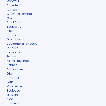
Montreuil
Argenteuil
Annecy
Clermont Ferrand
Caen
Saint Paul
Tourcoing
Lille
Rouen
Grenoble
Boulogne Billancourt
le Havre
Besançon
Poitiers
Aix en Provence
Rennes
Aubervilliers
Dijon
Limoges
Paris
Montpellier
Toulouse
au Mans
Nice
Bordeaux