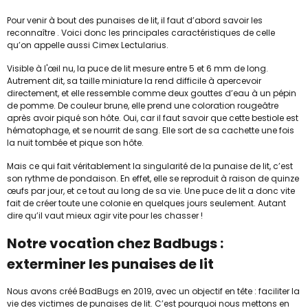
Pour venir à bout des punaises de lit, il faut d’abord savoir les
reconnaître . Voici donc les principales caractéristiques de celle
qu’on appelle aussi Cimex Lectularius.
Visible à l'œil nu, la puce de lit mesure entre 5 et 6 mm de long.
Autrement dit, sa taille miniature la rend difficile à apercevoir
directement, et elle ressemble comme deux gouttes d’eau à un pépin
de pomme. De couleur brune, elle prend une coloration rougeâtre
après avoir piqué son hôte. Oui, car il faut savoir que cette bestiole est
hématophage, et se nourrit de sang. Elle sort de sa cachette une fois
la nuit tombée et pique son hôte.
Mais ce qui fait véritablement la singularité de la punaise de lit, c’est
son rythme de pondaison. En effet, elle se reproduit à raison de quinze
œufs par jour, et ce tout au long de sa vie. Une puce de lit a donc vite
fait de créer toute une colonie en quelques jours seulement. Autant
dire qu’il vaut mieux agir vite pour les chasser !
Notre vocation chez Badbugs :
exterminer les punaises de lit
Nous avons créé BadBugs en 2019, avec un objectif en tête : faciliter la
vie des victimes de punaises de lit. C’est pourquoi nous mettons en