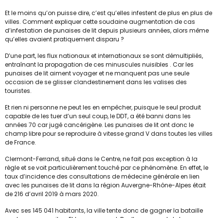
Et le moins qu’on puisse dire, c’est qu’elles infestent de plus en plus de
villes. Comment expliquer cette soudaine augmentation de cas
d’infestation de punaises de lit depuis plusieurs années, alors même
qu’elles avaient pratiquement disparu ?
D’une part, les flux nationaux et internationaux se sont démultipliés,
entraînant la propagation de ces minuscules nuisibles . Car les
punaises de lit aiment voyager et ne manquent pas une seule
occasion de se glisser clandestinement dans les valises des
touristes.
Et rien ni personne ne peut les en empêcher, puisque le seul produit
capable de les tuer d’un seul coup, le DDT, a été banni dans les
années 70 car jugé cancérigène. Les punaises de lit ont donc le
champ libre pour se reproduire à vitesse grand V dans toutes les villes
de France.
Clermont-Ferrand, situé dans le Centre, ne fait pas exception à la
règle et se voit particulièrement touché par ce phénomène. En effet, le
taux d’incidence des consultations de médecine générale en lien
avec les punaises de lit dans la région Auvergne-Rhône-Alpes était
de 216 d’avril 2019 à mars 2020.
Avec ses 145 041 habitants, la ville tente donc de gagner la bataille