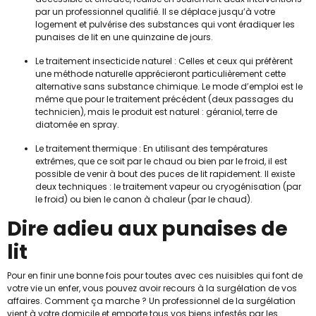
par un professionnel qualifié. Il se déplace jusqu’à votre
logement et pulvérise des substances qui vont éradiquer les
punaises de lit en une quinzaine de jours.
Le traitement insecticide naturel : Celles et ceux qui préfèrent
une méthode naturelle apprécieront particulièrement cette
alternative sans substance chimique. Le mode d’emploi est le
même que pour le traitement précédent (deux passages du
technicien), mais le produit est naturel : géraniol, terre de
diatomée en spray.
Le traitement thermique : En utilisant des températures
extrêmes, que ce soit par le chaud ou bien par le froid, il est
possible de venir à bout des puces de lit rapidement. Il existe
deux techniques : le traitement vapeur ou cryogénisation (par
le froid) ou bien le canon à chaleur (par le chaud).
Dire adieu aux punaises de
lit
Pour en finir une bonne fois pour toutes avec ces nuisibles qui font de
votre vie un enfer, vous pouvez avoir recours à la surgélation de vos
affaires. Comment ça marche ? Un professionnel de la surgélation
vient à votre domicile et emporte tous vos biens infestés par les