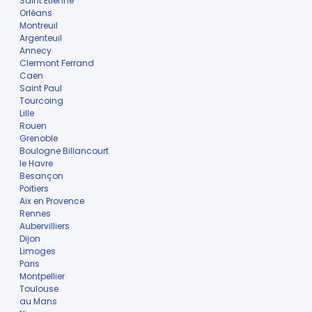
Saint Etienne
Orléans
Montreuil
Argenteuil
Annecy
Clermont Ferrand
Caen
Saint Paul
Tourcoing
Lille
Rouen
Grenoble
Boulogne Billancourt
le Havre
Besançon
Poitiers
Aix en Provence
Rennes
Aubervilliers
Dijon
Limoges
Paris
Montpellier
Toulouse
au Mans