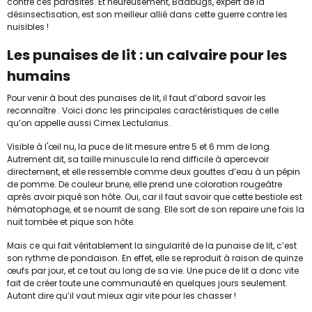
contre ces parasites. Et heureusement, Badbugs, expert de la
désinsectisation, est son meilleur allié dans cette guerre contre les
nuisibles !
Les punaises de lit : un calvaire pour les
humains
Pour venir à bout des punaises de lit, il faut d’abord savoir les
reconnaître . Voici donc les principales caractéristiques de celle
qu’on appelle aussi Cimex Lectularius.
Visible à l'œil nu, la puce de lit mesure entre 5 et 6 mm de long.
Autrement dit, sa taille minuscule la rend difficile à apercevoir
directement, et elle ressemble comme deux gouttes d’eau à un pépin
de pomme. De couleur brune, elle prend une coloration rougeâtre
après avoir piqué son hôte. Oui, car il faut savoir que cette bestiole est
hématophage, et se nourrit de sang. Elle sort de son repaire une fois la
nuit tombée et pique son hôte.
Mais ce qui fait véritablement la singularité de la punaise de lit, c’est
son rythme de pondaison. En effet, elle se reproduit à raison de quinze
œufs par jour, et ce tout au long de sa vie. Une puce de lit a donc vite
fait de créer toute une communauté en quelques jours seulement.
Autant dire qu’il vaut mieux agir vite pour les chasser !