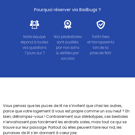
Pourquoi réserver via Badbugs ?
Notre équipe
Nos prestataires
Tarifs fixes
répond à toutes
sont audités
et transparents
vos questions
par nos soins
lors de la
7 jours sur 7
& vérifiés par
prise de RdV
vos avis
Vous pensez que les puces de lit ne s’invitent que chez les autres,
parce que votre logement à vous est propre comme un sou neuf ? Eh
bien, détrompez-vous ! Contrairement aux stéréotypes, ces bestioles
n’envahissent pas forcément les endroits sales, mais tout ce qui se
trouve sur leur passage. Partout où elles peuvent faire leur nid, les
punaises de lit s’en donnent à cœur joie.