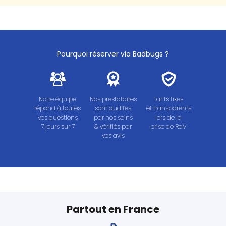
Pourquoi réserver via Badbugs ?
Notre équipe
Nos prestataires
Tarifs fixes
répond à toutes
sont audités
et transparents
vos questions
par nos soins
lors de la
7 jours sur 7
& vérifiés par
prise de RdV
vos avis
Partout en France