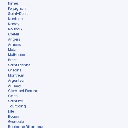
Nîmes
Perpignan
Saint-Denis
Nanterre
Nancy
Roubaix
Créteil
Angers
Amiens
Metz
Mulhouse
Brest
Saint Etienne
Orléans
Montreuil
Argenteuil
Annecy
Clermont Ferrand
Caen
Saint Paul
Tourcoing
Lille
Rouen
Grenoble
Boulogne Billancourt