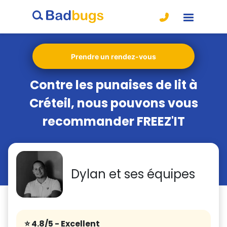
Prendre un rendez-vous
Contre les punaises de lit à
Créteil, nous pouvons vous
recommander FREEZ'IT
Dylan et ses équipes
⭐️ 4.8/5
- Excellent