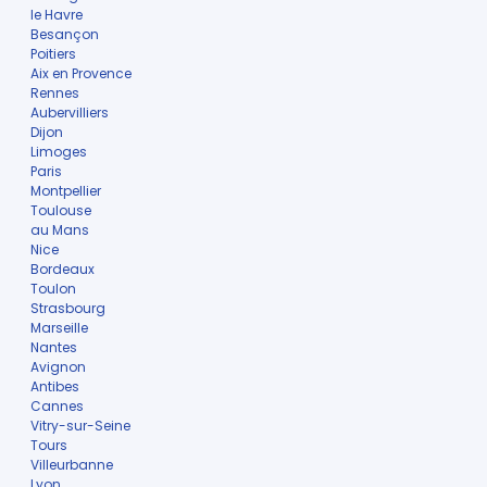
le Havre
Besançon
Poitiers
Aix en Provence
Rennes
Aubervilliers
Dijon
Limoges
Paris
Montpellier
Toulouse
au Mans
Nice
Bordeaux
Toulon
Strasbourg
Marseille
Nantes
Avignon
Antibes
Cannes
Vitry-sur-Seine
Tours
Villeurbanne
Lyon