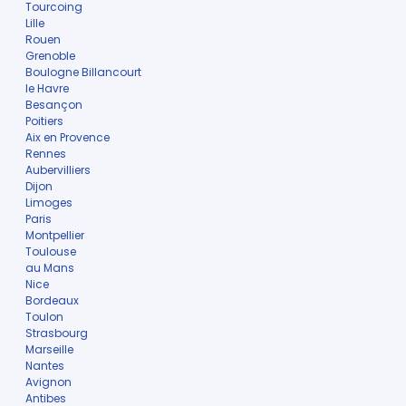
Tourcoing
Lille
Rouen
Grenoble
Boulogne Billancourt
le Havre
Besançon
Poitiers
Aix en Provence
Rennes
Aubervilliers
Dijon
Limoges
Paris
Montpellier
Toulouse
au Mans
Nice
Bordeaux
Toulon
Strasbourg
Marseille
Nantes
Avignon
Antibes