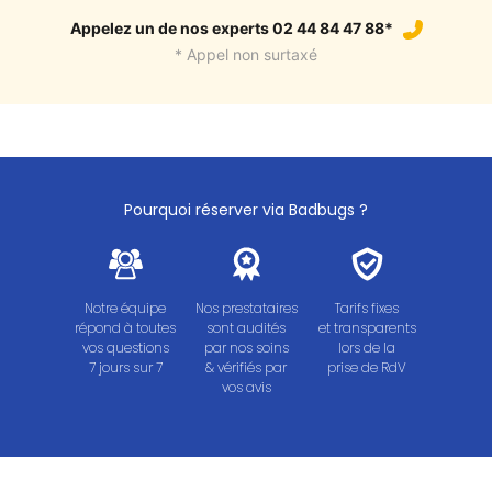
Appelez un de nos experts 02 44 84 47 88*
* Appel non surtaxé
Pourquoi réserver via Badbugs ?
Notre équipe
Nos prestataires
Tarifs fixes
répond à toutes
sont audités
et transparents
vos questions
par nos soins
lors de la
7 jours sur 7
& vérifiés par
prise de RdV
vos avis