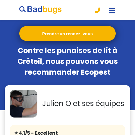
Prendre un rendez-vous
Contre les punaises de lit à
Créteil, nous pouvons vous
recommander Ecopest
Julien O et ses équipes
⭐️ 4.1/5
- Excellent