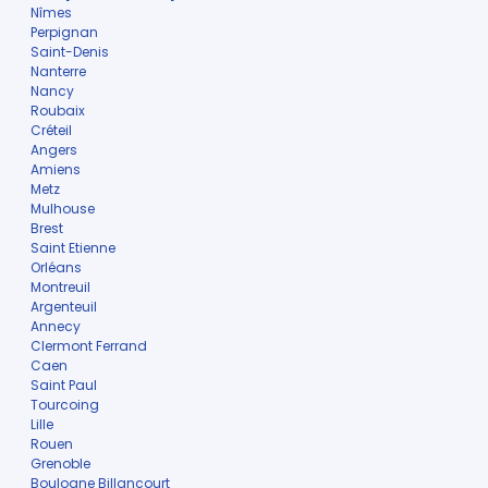
Nîmes
Perpignan
Saint-Denis
Nanterre
Nancy
Roubaix
Créteil
Angers
Amiens
Metz
Mulhouse
Brest
Saint Etienne
Orléans
Montreuil
Argenteuil
Annecy
Clermont Ferrand
Caen
Saint Paul
Tourcoing
Lille
Rouen
Grenoble
Boulogne Billancourt