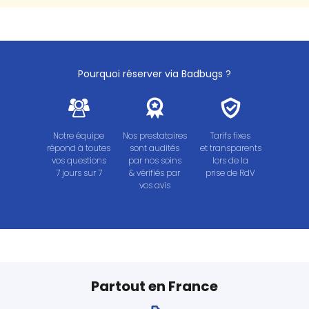
Pourquoi réserver via Badbugs ?
Notre équipe
Nos prestataires
Tarifs fixes
répond à toutes
sont audités
et transparents
vos questions
par nos soins
lors de la
7 jours sur 7
& vérifiés par
prise de RdV
vos avis
Partout en France