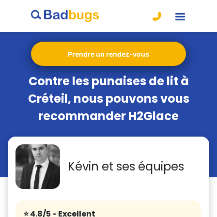
Prendre un rendez-vous
Contre les punaises de lit à
Créteil, nous pouvons vous
recommander H2Glace
Kévin et ses équipes
⭐️ 4.8/5
- Excellent