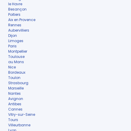
le Havre
Besançon
Poitiers
Aix en Provence
Rennes
Aubervilliers
Dijon
Limoges
Paris
Montpellier
Toulouse
au Mans
Nice
Bordeaux
Toulon
Strasbourg
Marseille
Nantes
Avignon
Antibes
Cannes
Vitry-sur-Seine
Tours
Villeurbanne
Lyon