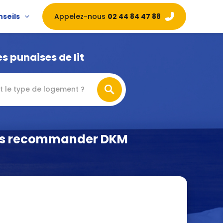
Appelez-nous
02 44 84 47 88
nseils
s punaises de lit
t le type de logement ?
vous recommander DKM