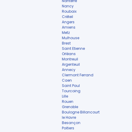
Nanterre
Nancy
Roubaix
Créteil
Angers
Amiens
Metz
Mulhouse
Brest
Saint Etienne
Orléans
Montreuil
Argenteuil
Annecy
Clermont Ferrand
Caen
Saint Paul
Tourcoing
Lille
Rouen
Grenoble
Boulogne Billancourt
le Havre
Besançon
Poitiers