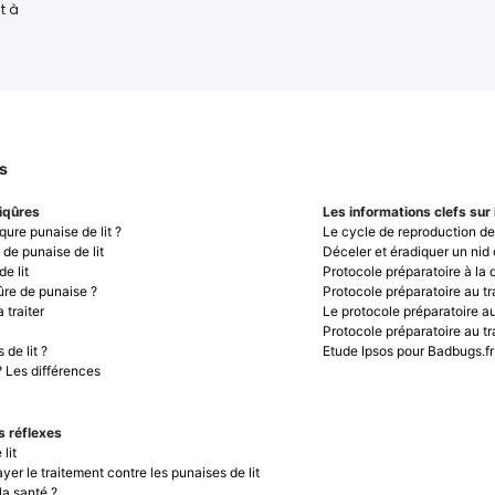
t à
s
piqûres
Les informations clefs sur 
ure punaise de lit ?
Le cycle de reproduction des
 de punaise de lit
Déceler et éradiquer un nid
e lit
Protocole préparatoire à la 
ûre de punaise ?
Protocole préparatoire au tr
a traiter
Le protocole préparatoire au
Protocole préparatoire au tr
 de lit ?
Etude Ipsos pour Badbugs.fr 
? Les différences
s réflexes
lit
payer le traitement contre les punaises de lit
la santé ?