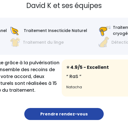
David K et ses équipes
Traite
nnel
Traitement Insecticide Naturel
cryogé
Traitement du linge
Détecti
e grâce à la pulvérisation
⭐️ 4.9/5
- Excellent
ensemble des recoins de
votre accord, deux
“ RaS ”
turels sont réalisées à 15
Natacha
é du traitement.
Prendre rendez-vous