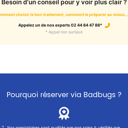
Besoin d'un conseil pour y voir plus clair ?
mment choisir le bon traitement, comment le préparer au mieux,..
Appelez un de nos experts 02 44 84 47 88*
* Appel non surtaxé
Pourquoi réserver via Badbugs ?
r 7
Nos prestataires sont audités par nos soins & vérifiés par