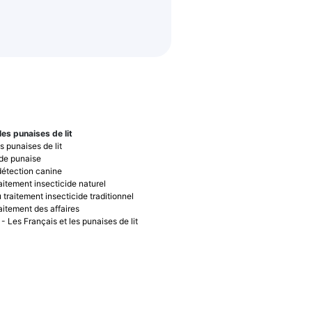
les punaises de lit
 punaises de lit
 de punaise
détection canine
aitement insecticide naturel
 traitement insecticide traditionnel
aitement des affaires
- Les Français et les punaises de lit