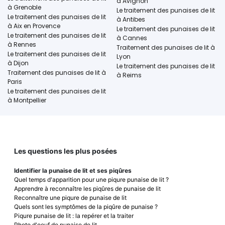
à Avignon
à Grenoble
Le traitement des punaises de lit
Le traitement des punaises de lit
à Antibes
à Aix en Provence
Le traitement des punaises de lit
Le traitement des punaises de lit
à Cannes
à Rennes
Traitement des punaises de lit à
Le traitement des punaises de lit
Lyon
à Dijon
Le traitement des punaises de lit
Traitement des punaises de lit à
à Reims
Paris
Le traitement des punaises de lit
à Montpellier
Les questions les plus posées
Identifier la punaise de lit et ses piqûres
Quel temps d'apparition pour une piqure punaise de lit ?
Apprendre à reconnaître les piqûres de punaise de lit
Reconnaître une piqure de punaise de lit
Quels sont les symptômes de la piqûre de punaise ?
Piqure punaise de lit : la repérer et la traiter
Photo d'oeuf de punaise de lit