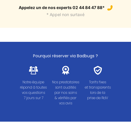
Appelez un de nos experts 02 44 84 47 88*
* Appel non surtaxé
Pourquoi réserver via Badbugs ?
Notre équipe
Nos prestataires
Tarifs fixes
répond à toutes
sont audités
et transparents
vos questions
par nos soins
lors de la
7 jours sur 7
& vérifiés par
prise de RdV
vos avis