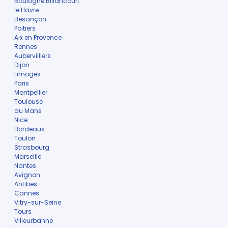
Boulogne Billancourt
le Havre
Besançon
Poitiers
Aix en Provence
Rennes
Aubervilliers
Dijon
Limoges
Paris
Montpellier
Toulouse
au Mans
Nice
Bordeaux
Toulon
Strasbourg
Marseille
Nantes
Avignon
Antibes
Cannes
Vitry-sur-Seine
Tours
Villeurbanne